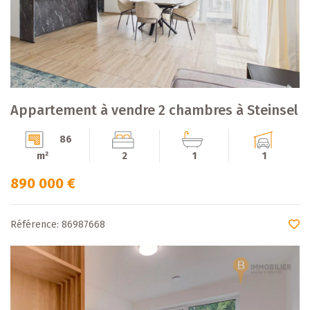
Appartement à vendre 2 chambres à Steinsel
86
m²
2
1
1
890 000 €
Référence: 86987668