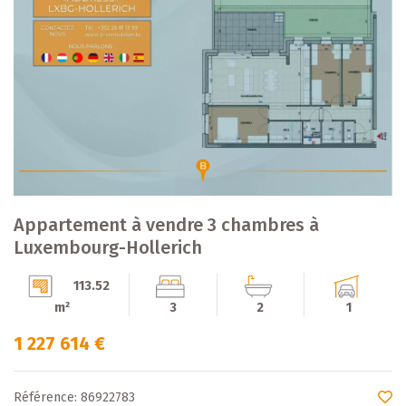
Appartement à vendre 3 chambres à
Luxembourg-Hollerich
113.52
m²
3
2
1
1 227 614 €
Référence: 86922783