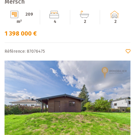
Mersch
209
m²
4
2
2
1 398 000 €
Référence: 87076475