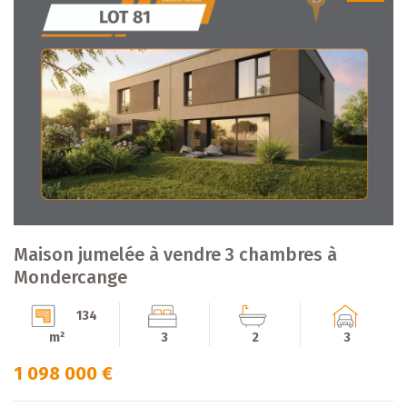
Maison jumelée à vendre 3 chambres à
Mondercange
134
m²
3
2
3
1 098 000 €