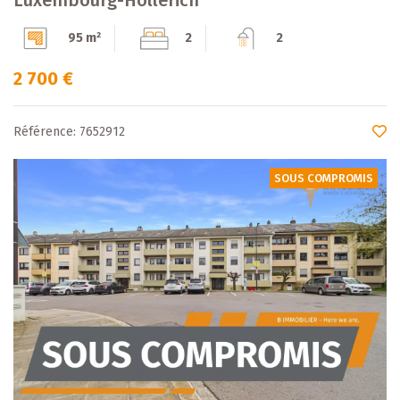
95 m²
2
2
2 700 €
Référence: 7652912
SOUS COMPROMIS