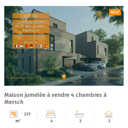
NEUF
Maison jumelée à vendre 4 chambres à
Mersch
221
m²
4
2
2