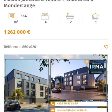
Mondercange
164
m²
4
2
1
1 262 000 €
Référence: 86040281