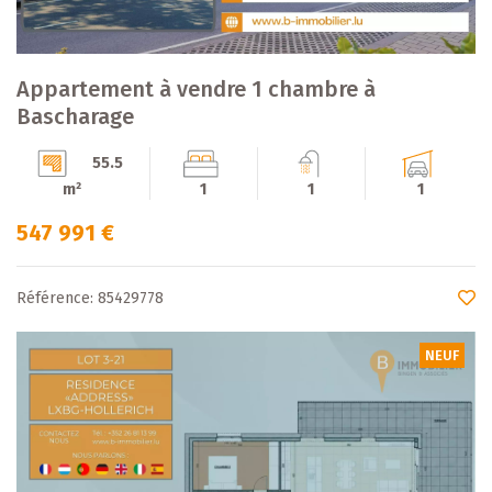
Appartement à vendre 1 chambre à
Bascharage
55.5
m²
1
1
1
547 991 €
Référence: 85429778
NEUF