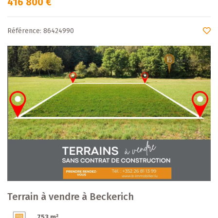
416 800 €
Référence: 86424990
Terrain à vendre à Beckerich
753 m²