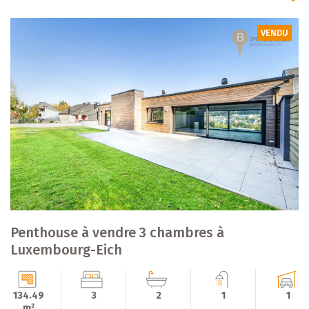
VENDU
Penthouse à vendre 3 chambres à
Luxembourg-Eich
134.49
3
2
1
1
m²