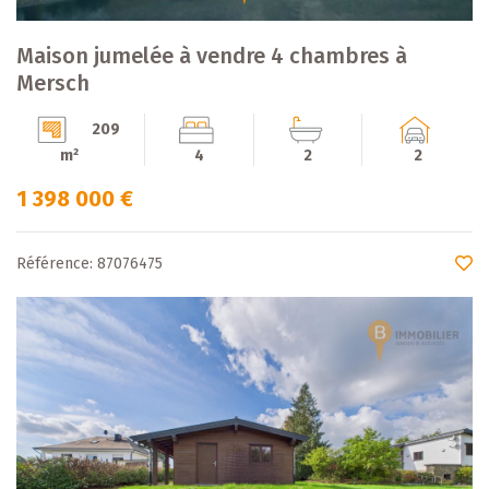
Maison jumelée à vendre 4 chambres à
Mersch
209
m²
4
2
2
1 398 000 €
Référence: 87076475