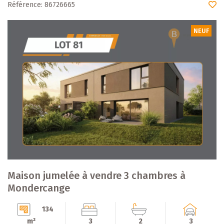
Référence: 86726665
NEUF
Maison jumelée à vendre 3 chambres à
Mondercange
134
m²
3
2
3