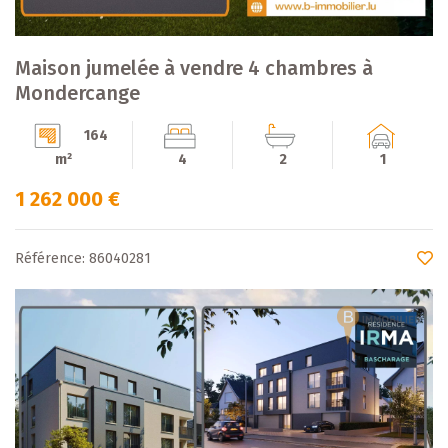
Maison jumelée à vendre 4 chambres à
Mondercange
164
m²
4
2
1
1 262 000 €
Référence: 86040281