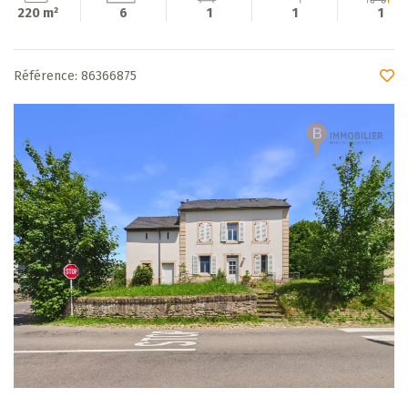
220 m²
6
1
1
1
Référence: 86366875