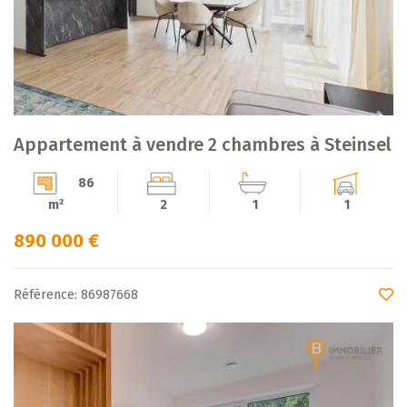
Appartement à vendre 2 chambres à Steinsel
86
m²
2
1
1
890 000 €
Référence: 86987668