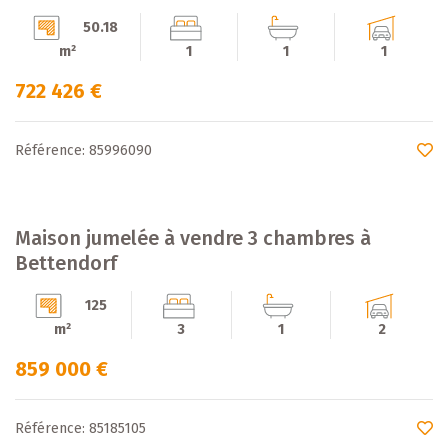
50.18
m²
1
1
1
722 426 €
Référence: 85996090
Maison jumelée à vendre 3 chambres à
Bettendorf
125
m²
3
1
2
859 000 €
Référence: 85185105