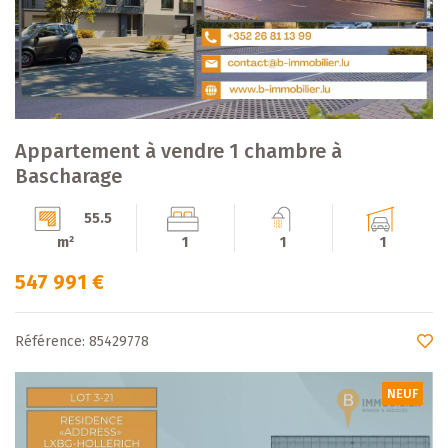
Appartement à vendre 1 chambre à
Bascharage
55.5
m²
1
1
1
547 991 €
Référence: 85429778
NEUF