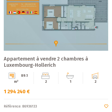
Appartement à vendre 2 chambres à
Luxembourg-Hollerich
89.1
m²
2
1
2
1 294 240 €
Référence: 86936133