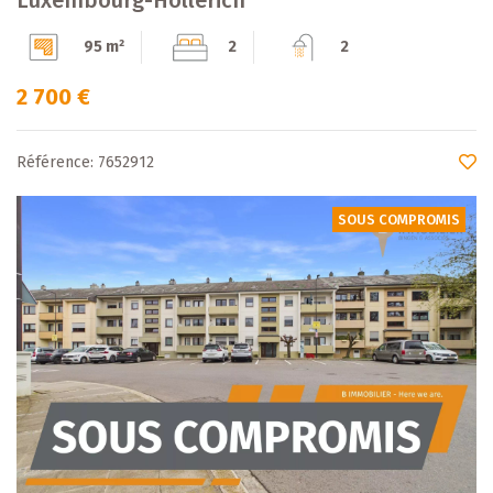
95 m²
2
2
2 700 €
Référence: 7652912
SOUS COMPROMIS