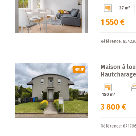
37 m²
1 550 €
Référence: 85423
Maison à lo
NEUF
Hautcharag
150 m²
3 800 €
Référence: 87176