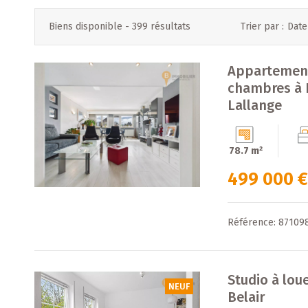
Biens disponible -
399 résultats
Trier par :
Date
Appartement
chambres à 
Lallange
78.7 m²
499 000 
Référence: 87109
Studio à lo
NEUF
Belair