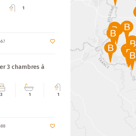
1
667
uer 3 chambres à
e
3
1
1
1
688