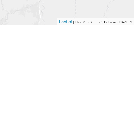
Leaflet
| Tiles © Esri — Esri, DeLorme, NAVTEQ
B IMMOBILIER
A propos
Nos services
Notre équipe
Contactez-nous
Politique de confidentialité