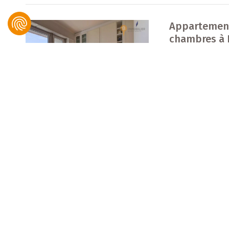
Appartement
chambres à
Hollerich
95
B IMMOBILIER, Bingen & Associés
m²
2 700 €
Référence: 76529
Appartement
SOUS COMPROMIS
chambres à
Gasperich
© 2021 B IMMOBILIER. Tous droits réservés.