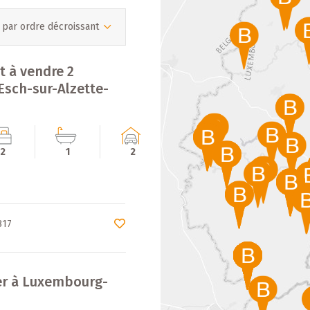
 par ordre décroissant
 à vendre 2
Esch-sur-Alzette-
2
1
2
€
817
uer à Luxembourg-