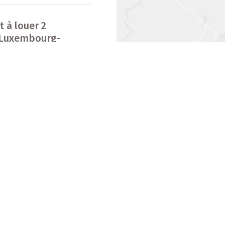
 à louer 2
 Luxembourg-
Les biens immobiliers
2
2
Maisons à vendre
Appartements à vendre
12
Maisons à louer
Appartements à louer
Appartements meublés à louer
 à vendre 3
 Luxembourg-
Lotissements neufs
Résidences neuves