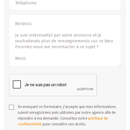
amples informations ou pour prendre un rendez-vous.
Veuillez également consulter notre site internet www.b-
immobilier.lu ou toutes nos offres en vente sont
régulièrement renouvelées.
B IMMOBILIER est votre partenaire de confiance dans vos
transactions immobilières (Vente - Location - Promotion)
dans tout le Grand-Duché de Luxembourg. Puisque nous
savons à quel point ces transactions comptent pour vous,
nous engageons tout notre savoir-faire pour vous fournir
des services complets, sérieux et ceci en toute proximité
avec nos 3 bureaux au Grand-Duché.
En envoyant ce formulaire, j’accepte que mes informations
- Sous toutes réserves -
soient enregistrées puis utilisées par notre agence afin de
répondre à ma demande. Consultez notre
politique de
confidentialité
pour connaître vos droits.