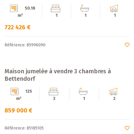
50.18
m²
1
1
1
722 426 €
Référence: 85996090
Maison jumelée à vendre 3 chambres à
Bettendorf
125
m²
3
1
2
859 000 €
Référence: 85185105