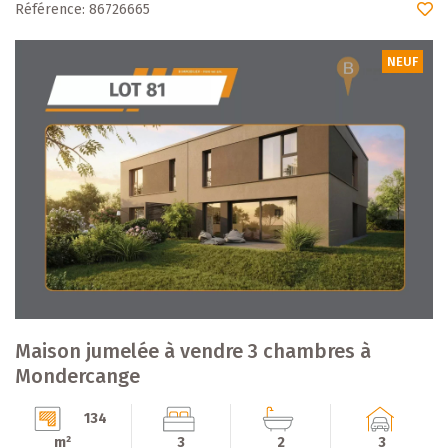
Référence: 86726665
NEUF
Maison jumelée à vendre 3 chambres à
Mondercange
134
m²
3
2
3