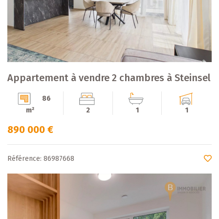
Appartement à vendre 2 chambres à Steinsel
86
m²
2
1
1
890 000 €
Référence: 86987668