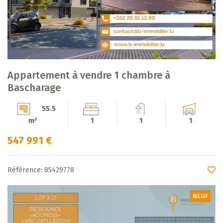
Appartement à vendre 1 chambre à
Bascharage
55.5
m²
1
1
1
547 991 €
Référence: 85429778
NEUF