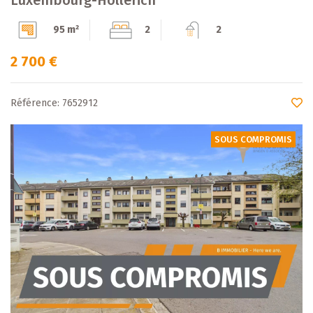
95 m²
2
2
2 700 €
Référence: 7652912
SOUS COMPROMIS