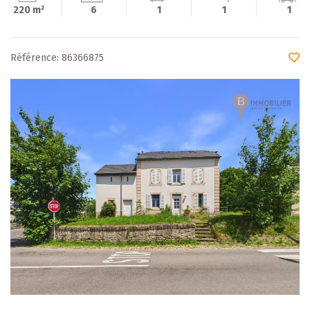
220 m²
6
1
1
1
Référence: 86366875