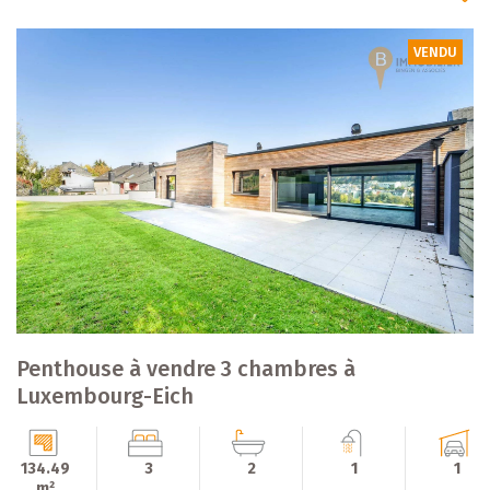
VENDU
Penthouse à vendre 3 chambres à
Luxembourg-Eich
134.49
3
2
1
1
m²