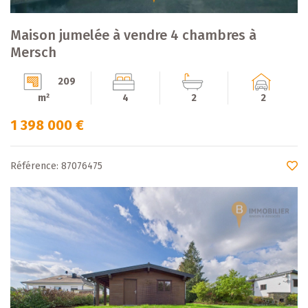
Maison jumelée à vendre 4 chambres à
Mersch
209
m²
4
2
2
1 398 000 €
Référence: 87076475