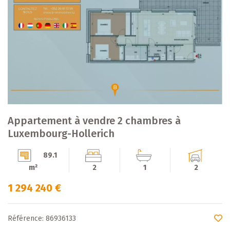
Appartement à vendre 2 chambres à
Luxembourg-Hollerich
89.1
m²
2
1
2
1 294 240 €
Référence: 86936133