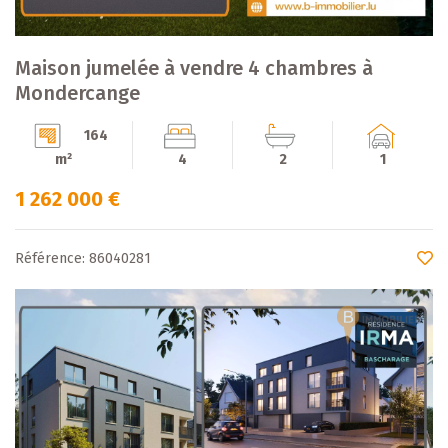
Maison jumelée à vendre 4 chambres à
Mondercange
164
m²
4
2
1
1 262 000 €
Référence: 86040281