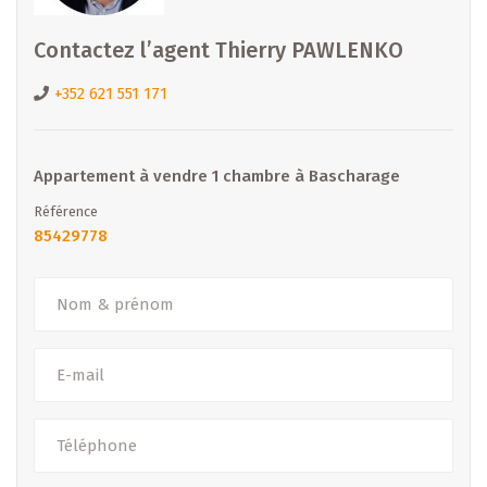
Présent sur le marché depuis de nombreuses années, B
Contactez l’agent Thierry PAWLENKO
IMMOBILIER accompagne ses clients dans l’achat, la vente,
la location et le conseil en projets immobiliers. Notre
+352 621 551 171
équipe place la proximité, la transparence et l’écoute au
centre de chaque projet. Nous vous assistons du premier
contact jusqu’à la remise des clés.
Appartement à vendre 1 chambre à Bascharage
Référence
--> Découvrez nos offres : www.b-immobilier.lu
85429778
Intéressé ? Contactez-nous
B IMMOBILIER
Tél. : +352 26 81 13 99
Email :
thierry.pawlenko@b-immobilier.lu
– Sous toutes réserves –
(Les images, surfaces et prix peuvent être soumis à