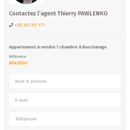
Présent sur le marché depuis de nombreuses années, B
Contactez l’agent Thierry PAWLENKO
IMMOBILIER accompagne ses clients dans l’achat, la vente,
la location et le conseil en projets immobiliers. Notre
+352 621 551 171
équipe place la proximité, la transparence et l’écoute au
centre de chaque projet. Nous vous assistons du premier
contact jusqu’à la remise des clés.
Appartement à vendre 1 chambre à Bascharage
Référence
--> Découvrez nos offres : www.b-immobilier.lu
85432147
Intéressé ? Contactez-nous
B IMMOBILIER
Tél. : +352 26 81 13 99
Email :
thierry.pawlenko@b-immobilier.lu