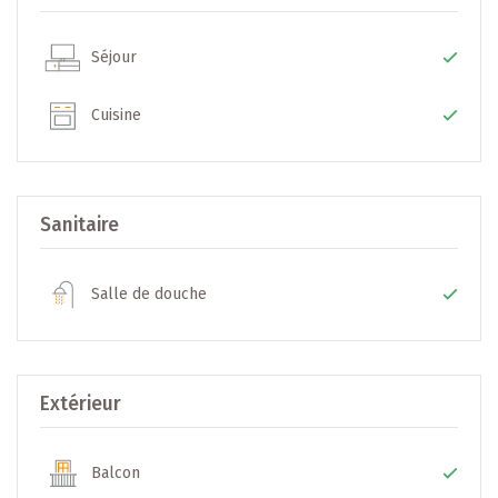
un investissement fiable, pérenne et sécurisé.
Séjour
Plus d’infos sur le promoteur : www.arend-fischbach.lu
Cuisine
--> Localisation
Adresse : [AVENUE DU LUXEMBOURG] – [BASCHARAGE]
Sanitaire
Un quartier apprécié pour sa qualité de vie, ses espaces
verts, ses commerces de proximité et ses solutions de
Salle de douche
mobilité modernes.
--> Informations générales
Extérieur
- Promoteur : Arend & Fischbach
- Nombre d’unités : [9] appartements
- Type de construction : VEFA (Future construction)
Balcon
- Standard énergétique: NZEB – Nearly Zero Energy Building