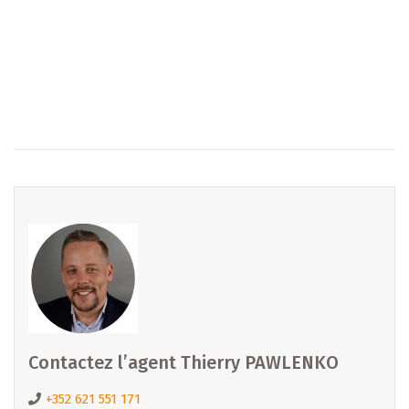
dossier complet ou pour convenir d’un rendez-vous, par
téléphone ou sur place.
Une réservation gratuite et sans engagement peut
également être envisagée pour sécuriser le lot qui vous
intéresse.
=============================================
Interesséiert ? Kontaktéiert eis nach haut !
Intéressé ? Contactez-nous dès aujourd’hui !
Interested ? Contact us today !
=============================================
B IMMOBILIER DIEKIRCH et MERL
Email :
diekirch@b-immobilier.lu
Tél. : +352 26 81 13 99
Contactez l’agent Thierry PAWLENKO
Découvrez toutes nos offres : www.b-immobilier.lu
+352 621 551 171