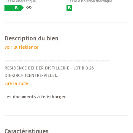
Classe énergétique
Classe d’isolation thermique
B
B
Description du bien
Voir la résidence
============================================
RESIDENCE BEI DER DISTILLERIE - LOT B-3-26
DIEKIRCH (CENTRE-VILLE)
APPARTEMENT - 1 CHAMBRE à COUCHER
Lire la suite
============================================
Les documents à télécharger
Découvrez ce nouveau projet résidentiel de standing,
développé par Arend & Fischbach, promoteur
luxembourgeois reconnu depuis plus de 35 ans. Située en
plein centre de Diekirch, rue de la Sûre, la résidence
Caractéristiques