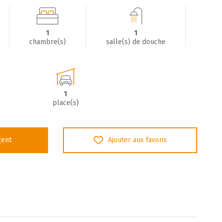
1
1
chambre(s)
salle(s) de douche
1
place(s)
gent
Ajouter aux favoris