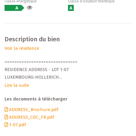
Classe énergétique
Classe d’isolation thermique
A
A
Description du bien
Voir la résidence
==============================
RESIDENCE ADDRESS - LOT 1-07
LUXEMBOURG-HOLLERICH
APPARTEMENT 1 CHAMBRE
Lire la suite
==============================
Les documents à télécharger
Découvrez ce nouveau projet résidentiel de standing,
ADDRESS_Brochure.pdf
développé par Arend & Fischbach, promoteur
ADDRESS_CDC_FR.pdf
luxembourgeois reconnu depuis plus de 30 ans. Située
1-07.pdf
dans un environnement calme et verdoyant, la résidence