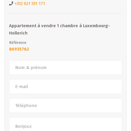
Tél. : +352 26 81 13 99
+352 621 551 171
Découvrez toutes nos offres : www.b-immobilier.lu
B IMMOBILIER – Votre partenaire de confiance pour la
Appartement à vendre 1 chambre à Luxembourg-
vente, la location et la promotion immobilière au
Hollerich
Luxembourg.
Référence
86935762
- Sous toutes réserves -