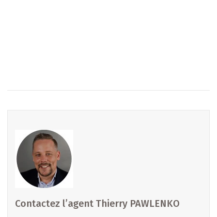
Une réservation gratuite et sans engagement peut
également être envisagée pour sécuriser le lot qui vous
intéresse.
Tous les documents sont disponibles sur notre site :
https://www.b-immobilier.lu/fr/batiment/immeuble-a-
vendre-a-luxembourg-hollerich-86922611
=============================================
Interesséiert ? Kontaktéiert eis nach haut !
Intéressé ? Contactez-nous dès aujourd’hui !
Interested ? Contact us today !
=============================================
B IMMOBILIER DIEKIRCH et MERL
Contactez l’agent Thierry PAWLENKO
Email :
diekirch@b-immobilier.lu