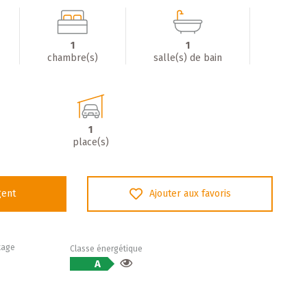
1
1
chambre(s)
salle(s) de bain
1
place(s)
gent
Ajouter aux favoris
tage
Classe énergétique
A