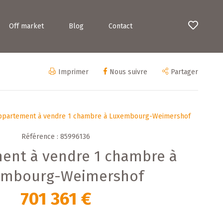
Off market
Blog
Contact
Imprimer
Nous suivre
Partager
ppartement à vendre 1 chambre à Luxembourg-Weimershof
Référence : 85996136
ent à vendre 1 chambre à
embourg-Weimershof
701 361 €