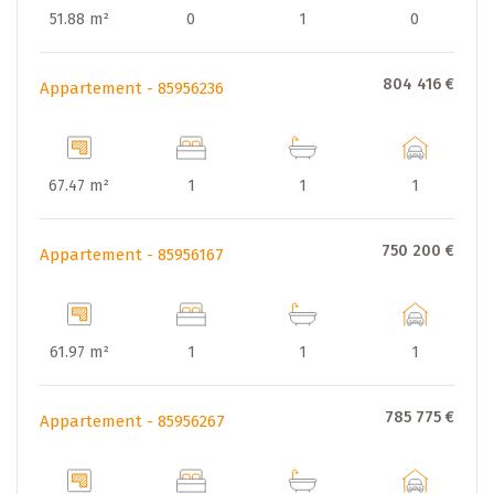
51.88 m²
0
1
0
Situé dans un environnement résidentiel paisible et
verdoyant, la résidence «Banyan» à 83–91, rue des Muguets
804 416 €
bénéficie d’un emplacement stratégique à Luxembourg-
Appartement - 85956236
Weimershof, à la frontière immédiate du Kirchberg. Ce
quartier calme et recherché séduit par sa qualité de vie,
tout en offrant un accès immédiat aux infrastructures les
67.47 m²
1
1
1
plus modernes de la capitale. La résidence sera implantée
sur un terrain de ca. 19,60 ares.
750 200 €
Appartement - 85956167
Construction
En façade principale se trouvent les entrées pour piétons
et l’accès au garage commun. La résidence comporte deux
61.97 m²
1
1
1
sous-sols, un rez-de-chaussée et quatre étages. Aux sous-
sols nous retrouvons les emplacements privatifs, les caves,
les locaux communs et autres locaux techniques. Les
785 775 €
Appartement - 85956267
étages et le rez-de-chaussée sont réservés à l‘habitation
ou toute destination admise par les règlements