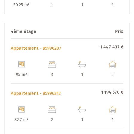
50.25 m²
1
1
1
4ème étage
Prix
1 447 437 €
Appartement - 85996207
95 m²
3
1
2
1 194 570 €
Appartement - 85996212
82.7 m²
2
1
1