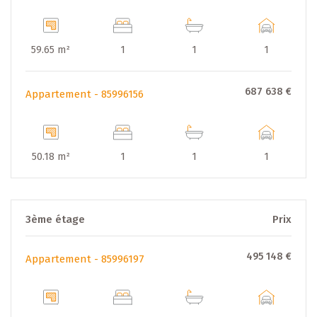
59.65 m²
1
1
1
687 638 €
Appartement - 85996156
50.18 m²
1
1
1
3ème étage
Prix
495 148 €
Appartement - 85996197