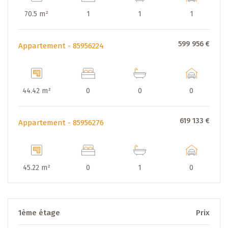
70.5 m²
1
1
1
599 956 €
Appartement - 85956224
44.42 m²
0
0
0
619 133 €
Appartement - 85956276
45.22 m²
0
1
0
1ème étage
Prix