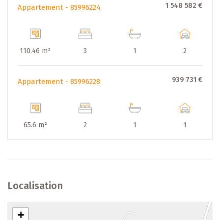
1 548 582 €
Appartement - 85996224
110.46 m²
3
1
2
939 731 €
Appartement - 85996228
65.6 m²
2
1
1
Localisation
+