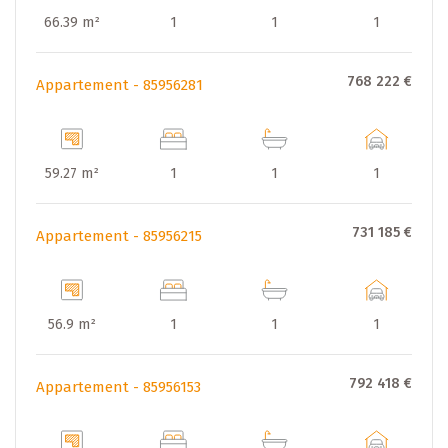
administratifs afférents.
66.39 m²
1
1
1
768 222 €
Appartement - 85956281
59.27 m²
1
1
1
731 185 €
Appartement - 85956215
56.9 m²
1
1
1
792 418 €
Appartement - 85956153