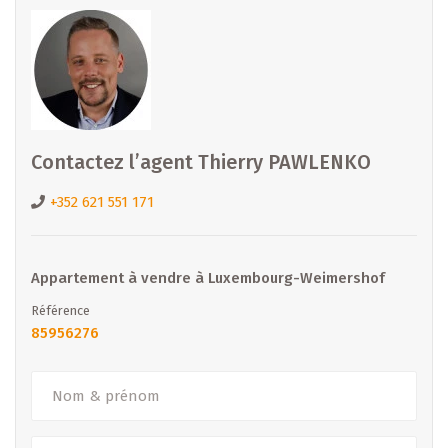
Intéressé ? Contactez-nous dès aujourd’hui !
Email :
diekirch@b-immobilier.lu
Tél. : +352 26 81 13 99
Découvrez toutes nos offres : www.b-immobilier.lu
Contactez l’agent Thierry PAWLENKO
B IMMOBILIER – Votre partenaire de confiance pour la
+352 621 551 171
vente, la location et la promotion immobilière au
Luxembourg.
Appartement à vendre à Luxembourg-Weimershof
– Sous toutes réserves –
Référence
85956276