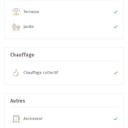
- Séjour/Cuisine/Hall: ± 36.0 m2
- SDD: ± 6.0m2
Terrasse
- Débarras: ± 3.0m2
- Terrasse: ± 26.0m2
Jardin
- Jardin: ± 25.5m2
(Prix affiché avec TVA 3%)
Chauffage
+++ Points forts de la résidence +++
Chauffage collectif
1. Qualité de vie et confort quotidien
Autres
2. Performance énergétique & économies
3. Environnement adapté aux familles
Ascenseur