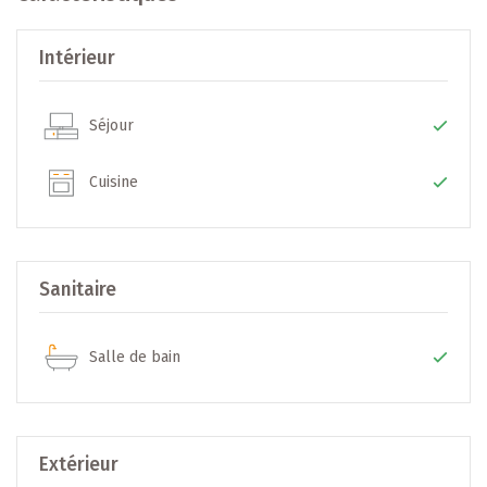
bien pensés, garants d’un investissement fiable et pérenne.
Intérieur
🔗 www.arend-fischbach.lu
Séjour
+++ Caractéristiques principales +++
Cuisine
- Adresse : 83-91, rue des Muguets
- Promoteur : Arend & Fischbach
- Nombre d’unités : 49 appartements
- Standard énergétique : NZEB (Nearly Zero Energy Building)
Sanitaire
- Stationnement : Emplacements intérieurs privatifs
- Année de construction : future construction
Salle de bain
+++ Configuration (N° 0-09) +++
Rez-de-chaussée - Surface : ± 45,22 m2
Extérieur