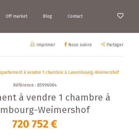
Off market
Blog
Contact
Imprimer
Nous suivre
Partager
ppartement à vendre 1 chambre à Luxembourg-Weimershof
Référence : 85996084
ent à vendre 1 chambre à
embourg-Weimershof
720 752 €