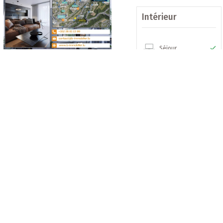
Intérieur
+++ Caractéristiques prin
Séjour
- Adresse : 83-91, rue de
- Promoteur : Arend & F
Cuisine
- Nombre d’unités : 49 
- Standard énergétique :
Les biens immobiliers
- Stationnement : Emplac
Chauffage
- Année de construction 
Maisons à vendre
Appartements à vendre
+++ Configuration (N° 1-
Chauffage
collectif
Maisons à louer
1e étage - Surface : ± 50,
Appartements à louer
Appartements meublés à louer
SURFACE: ± 50.0 m2
Lotissements neufs
Localisation
Séjour/Cuisine/Hall: ± 2
Résidences neuves