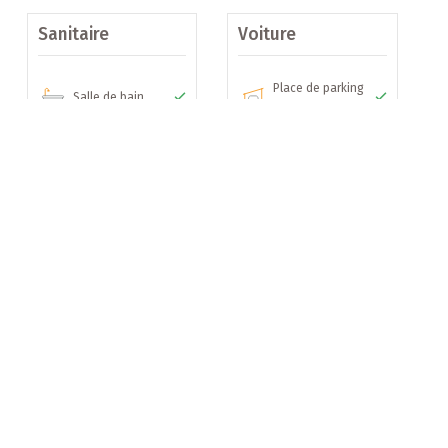
Sanitaire
Voiture
cipales +++
Place de parking
Salle de bain
souterrain
s Muguets
ischbach
appartements
 NZEB (Nearly Zero Energy Building)
B IMMOBILIER
ements intérieurs privatifs
Autres
: future construction
A propos
Nos services
18) +++
Ascenseur
Notre équipe
25 m2
Contactez-nous
Politique de confidentialité
7.5m2