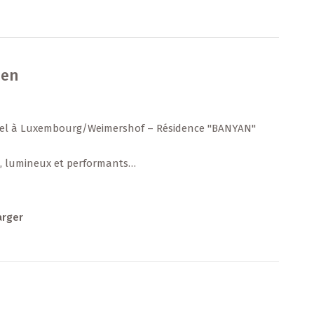
ien
tiel à Luxembourg/Weimershof – Résidence "BANYAN"
 lumineux et performants
n promoteur luxembourgeois actif depuis plus de 30 ans,
on pour la qualité de ses constructions et le respect des
arger
s. Fort de milliers de logements réalisés à travers le
jets durables, modernes et bien pensés, garants d’un
 pérenne.
lu