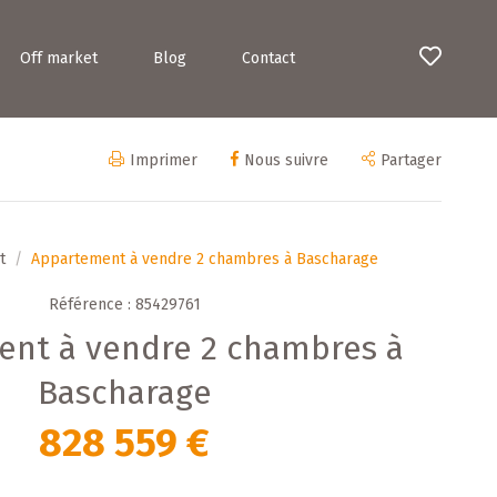
Off market
Blog
Contact
Imprimer
Nous suivre
Partager
t
Appartement à vendre 2 chambres à Bascharage
Référence : 85429761
nt à vendre 2 chambres à
Bascharage
828 559 €