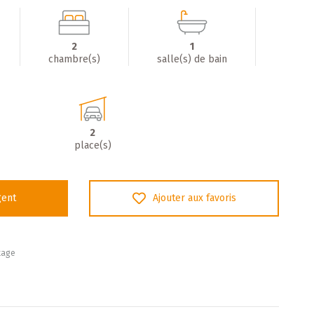
2
1
chambre(s)
salle(s) de bain
2
place(s)
gent
Ajouter aux favoris
tage