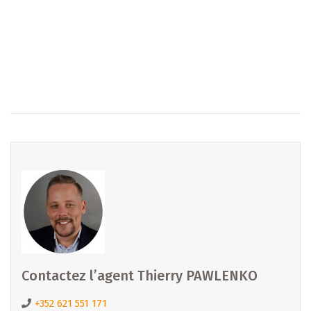
dossier complet ou pour convenir d’un rendez-vous, par
téléphone ou sur place.
Une réservation gratuite et sans engagement peut
également être envisagée pour sécuriser le lot qui vous
intéresse.
=============================================
Interesséiert ? Kontaktéiert eis nach haut !
Intéressé ? Contactez-nous dès aujourd’hui !
Interested ? Contact us today !
=============================================
B IMMOBILIER DIEKIRCH et MERL
Email :
diekirch@b-immobilier.lu
Tél. : +352 26 81 13 99
Contactez l’agent Thierry PAWLENKO
Découvrez toutes nos offres : www.b-immobilier.lu
+352 621 551 171