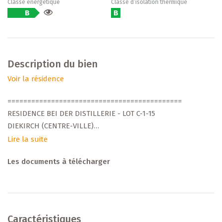
Classe énergétique
Classe d’isolation thermique
B
B
Description du bien
Voir la résidence
============================================
RESIDENCE BEI DER DISTILLERIE - LOT C-1-15
DIEKIRCH (CENTRE-VILLE)
APPARTEMENT - 2 CHAMBRES à COUCHER
Lire la suite
============================================
Les documents à télécharger
Découvrez ce nouveau projet résidentiel de standing,
développé par Arend & Fischbach, promoteur
luxembourgeois reconnu depuis plus de 35 ans. Située en
plein centre de Diekirch, rue de la Sûre, la résidence
Caractéristiques