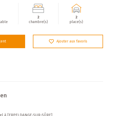
2
2
table
chambre(s)
place(s)
gent
Ajouter aux favoris
ien
iel à [ERPELDANGE-SUR-SÛRE]