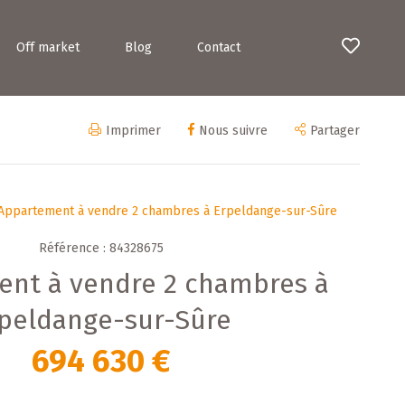
Off market
Blog
Contact
Imprimer
Nous suivre
Partager
Appartement à vendre 2 chambres à Erpeldange-sur-Sûre
Référence : 84328675
nt à vendre 2 chambres à
peldange-sur-Sûre
694 630 €