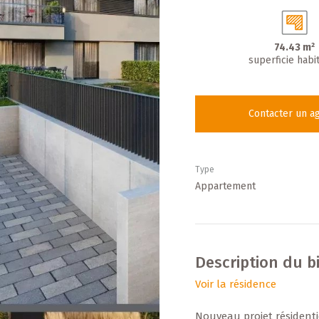
74.43 m²
superficie habi
Contacter un a
Type
Appartement
Description du b
Voir la résidence
Nouveau projet résident