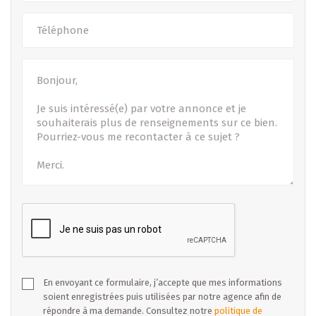
régulièrement mises à jour.
B IMMOBILIER est votre partenaire de confiance dans vos
transactions immobilières (Vente - Location - Promotion)
dans tout le Grand-Duché de Luxembourg. Puisque nous
savons à quel point ces transactions comptent pour vous,
nous engageons tout notre savoir-faire pour vous fournir
des services complets, sérieux et ceci en toute proximité
avec nos 3 bureaux au Grand-Duché.
-- Sous toutes réserves --
En envoyant ce formulaire, j’accepte que mes informations
soient enregistrées puis utilisées par notre agence afin de
répondre à ma demande. Consultez notre
politique de