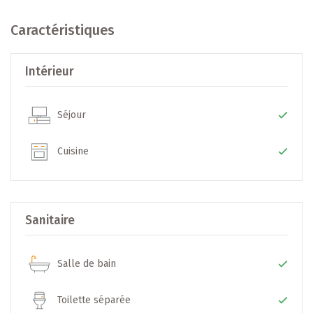
résidentiel ou professionnel, mentionné dans le PAG), se
compose comme suit :
Caractéristiques
Grand salon lumineux, 3 chambres dont 2 avec eau
Intérieur
courante, cuisine équipée donnant sur un balcon, salle de
bain avec douche et emplacement pour machine à laver et
séchoir, WC séparé, au sous-sol 2 caves privatives et 2
Séjour
locaux communs pour vélos, trottinettes, poussettes.
Cuisine
L’intérieur du bâtiment (construction 1957, sans ascenseur)
a été entièrement rénové et mis en conformité en 2023, avec
une nouvelle chaudière en 2025.
Sanitaire
Salle de bain
-- INFORMATIONS COMPLÉMENTAIRES --
1. Localisation dans le quartier résidentiel “Brouch” en
Toilette séparée