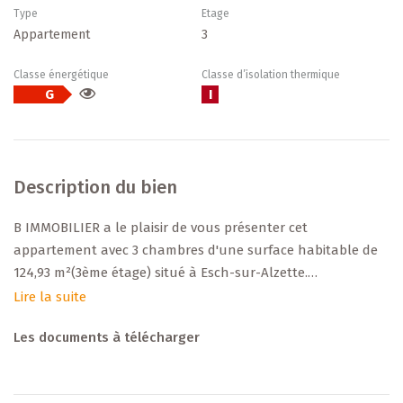
Type
Etage
Appartement
3
Classe énergétique
Classe d’isolation thermique
G
I
Description du bien
B IMMOBILIER a le plaisir de vous présenter cet
appartement avec 3 chambres d'une surface habitable de
124,93 m²(3ème étage) situé à Esch-sur-Alzette.
Lire la suite
-- DESCRIPTION --
Les documents à télécharger
L’appartement, situé au 3ème étage, dans une zone
d'habitation mixte (convient parfaitement pour un usage