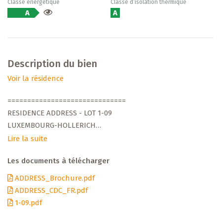
Classe énergétique
Classe d’isolation thermique
A
A
Description du bien
Voir la résidence
==============================
RESIDENCE ADDRESS - LOT 1-09
LUXEMBOURG-HOLLERICH
APPARTEMENT 3 CHAMBRES
Lire la suite
==============================
Les documents à télécharger
Découvrez ce nouveau projet résidentiel de standing,
ADDRESS_Brochure.pdf
développé par Arend & Fischbach, promoteur
ADDRESS_CDC_FR.pdf
luxembourgeois reconnu depuis plus de 30 ans. Située
1-09.pdf
dans un environnement calme et verdoyant, la résidence