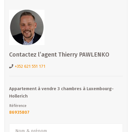
B IMMOBILIER – Votre partenaire de confiance pour la
vente, la location et la promotion immobilière au
Luxembourg.
- Sous toutes réserves -
Contactez l’agent Thierry PAWLENKO
+352 621 551 171
Appartement à vendre 3 chambres à Luxembourg-
Hollerich
Référence
86935807