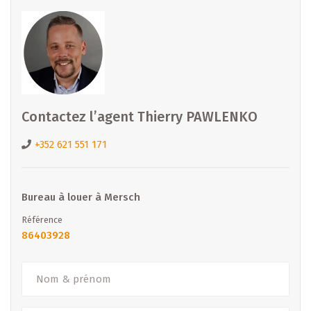
B IMMOBILIER – Agence de Diekirch
35, Grand-rue
L-9240 Diekirch
www.b-immobilier.lu
diekirch@b-immobilier.lu
Contactez l’agent Thierry PAWLENKO
Tél : (+352) 26 81 13 99
+352 621 551 171
Bureau à louer à Mersch
Référence
86403928