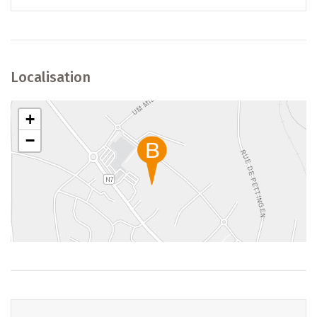
mobilité réduite
- Possibilité de louer des parking supplémentaire en cas de
besoin.
Localisation
--> Atouts
+
- Emplacement privilégié à Mersch, au cœur du
−
Luxembourg
- Environnement professionnel attractif dans un immeuble
de standing
- Espaces lumineux et flexibles, idéaux pour bureaux ou
professions libérales
- Accès rapide aux axes routiers principaux (A7, N7)
- Disponibilité immédiate pour une installation sans délai
Contact :