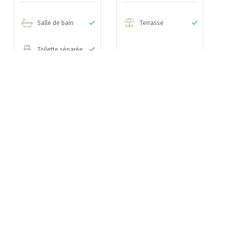
Salle de bain
Terrasse
Toilette séparée
B IMMOBILIER
Chauffage
Autres
A propos
Nos services
Radiateurs
Grenier
²)
Notre équipe
m²)
Chauffage au
Contactez-nous
mazout
Politique de confidentialité
15 m²)