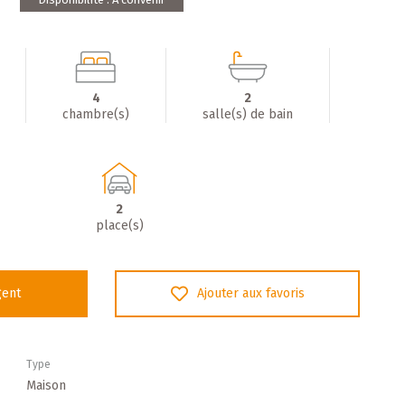
4
2
chambre(s)
salle(s) de bain
2
place(s)
gent
Ajouter aux favoris
Type
Maison