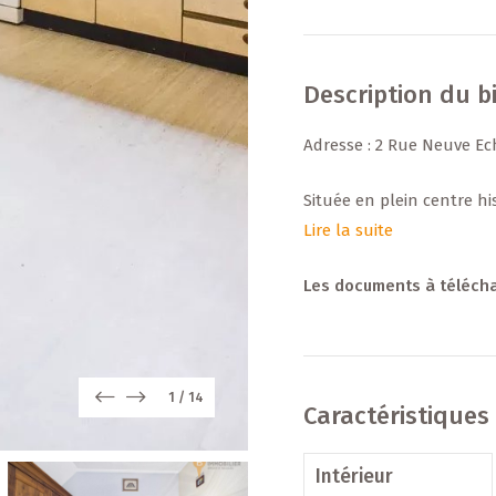
Description du b
Adresse : 2 Rue Neuve E
Située en plein centre h
par son charme authentiq
Lire la suite
Spacieuse et lumineuse, e
nombreuses possibilités
Les documents à téléch
créer un cadre de vie uni
Un atout rare en centre-
privé pouvant accueillir 3
1
/
14
Caractéristiques
recherché.
Intérieur
Répartition des surfaces