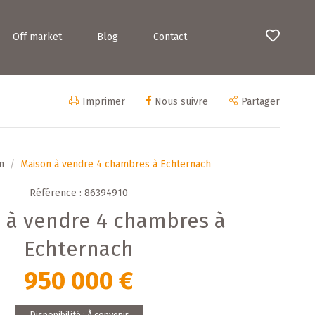
Off market
Blog
Contact
Imprimer
Nous suivre
Partager
n
Maison à vendre 4 chambres à Echternach
Référence : 86394910
 à vendre 4 chambres à
Echternach
950 000 €
Disponibilité : À convenir