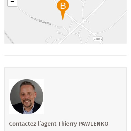
−
Prix à partir de : [1.242.000 €] - Prix affiché avec TVA 3%
(Taux réduit - sous réserve d’acceptation par
l’Administration compétente)
Les aides étatiques éventuelles sont déduites, sous réserve
d’acceptation et de confirmation du montant par
l’administration compétente.
Vente soumise à la loi VEFA – paiements selon avancement
des travaux et garanties légales.
Pour vous aider à estimer votre budget global (frais et
coûts liés), vous pouvez utiliser le simulateur officiel :
https://aides.lu/simulateur-de-cout/
Contactez l’agent Thierry PAWLENKO