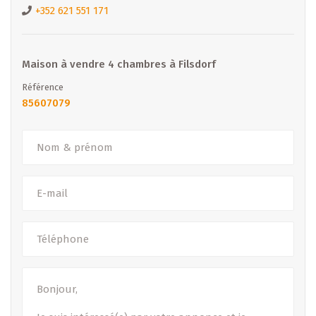
Intéressé ? Contactez-nous
+352 621 551 171
B IMMOBILIER
Agences : Diekirch & Merl
Tél. : +352 26 81 13 99
Maison à vendre 4 chambres à Filsdorf
Email :
diekirch@b-immobilier.lu
Référence
Découvrez nos offres : www.b-immobilier.lu
85607079
– Sous toutes réserves –
(Les images, surfaces et prix peuvent être soumis à
modifications.)