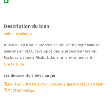
B
Description du bien
Voir la résidence
B-IMMOBILIER vous propose ce nouveau programme de
maisons en VEFA, développé par le promoteur Arend-
Fischbach, situé à Filsdorf, dans un environnement
résidentiel tout en restant proche des commodités (écoles,
Lire la suite
commerces, transports, axes routiers).
Les documents à télécharger
+++ Données principales +++
25-01-24 CDCV FILSDORF Lëtzebuergerstrooss LOT 03.pdf
M478421-400.pdf
Terrain : 5,08 ares
Surface habitable : ± 148 m²
Surface non-habitable : ± 22 m²