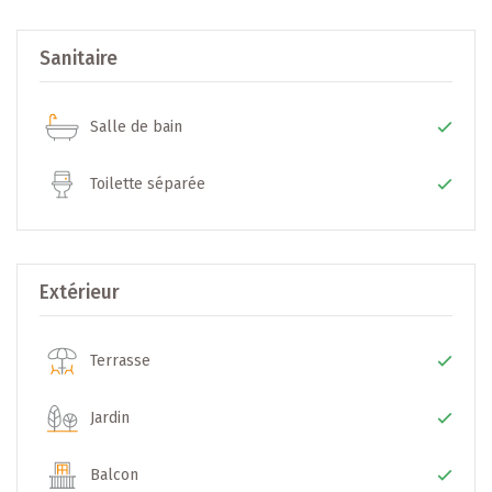
* Entrée
Sanitaire
* WC séparé
* Chambre à coucher 1
* Salle de douche 1
Salle de bain
* Chambre à coucher 2
* Garage
Toilette séparée
* Cuve mazout
* Local technique
* Couloir / séchoir
Extérieur
1er étage :
Terrasse
* Palier
* Chambre à coucher 3
Jardin
* Chambre à coucher 4
* Salle de douche 2
Balcon
* Chambre à coucher 5