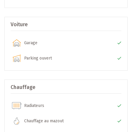
* Cuisine séparée
* Séjour / living
Voiture
Combles :
* Combles aménageables
Garage
Dossier complet sur demande : plans, descriptif,
Parking ouvert
informations techniques, etc.
+++ Confort & techniques +++
Chauffage
Chauffage au mazout
Double vitrage
Radiateurs
Garage pour 2 voitures (en enfilade)
+++ Prix de vente +++
Chauffage au mazout