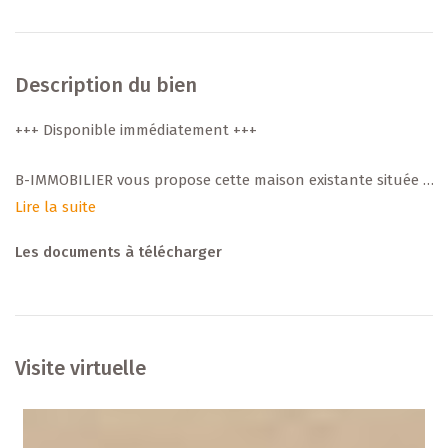
Description du bien
+++ Disponible immédiatement +++
B-IMMOBILIER vous propose cette maison existante située à
Meispelt, dans un environnement résidentiel calme et
Lire la suite
agréable, proche des commodités (écoles, commerces,
Les documents à télécharger
transports, et accès rapides vers les grands axes).
+++ Les essentiels +++
Terrain : ± 10,11 ares
Visite virtuelle
Surface habitable : ± 182 m²
Surface non-habitable : ± 142 m²
Combles aménageables : ± 55 m² (hauteur > 2 m)