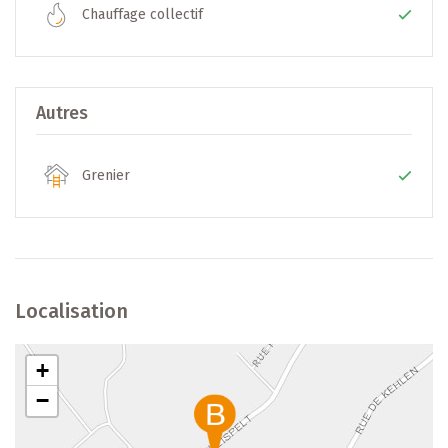
Prix : 1.350.000 €
Chauffage collectif
Les frais d’acte et taxes éventuelles sont à charge de
l’acquéreur.
Autres
Intéressé(e) ? Contactez-nous
Grenier
B-IMMOBILIER DIEKIRCH SARL
Tél. +352 26 81 13 99
Mail :
diekirch@b-immobilier.lu
)
Offres : http://www.b-immobilier.lu
Localisation
— Sous toutes réserves —
+
−