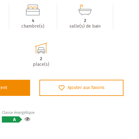
4
2
chambre(s)
salle(s) de bain
2
place(s)
gent
Ajouter aux favoris
Classe énergétique
A