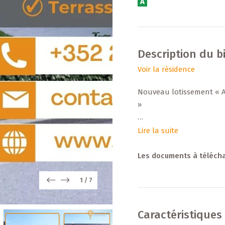
A
Description du b
Voir la résidence
Nouveau lotissement « A
»
Située dans un nouveau l
Lire la suite
moderne construite par 
performances énergétiques
Les documents à téléch
libérale.
1
/
7
Points forts :
Caractéristiques
• Lot 6.6