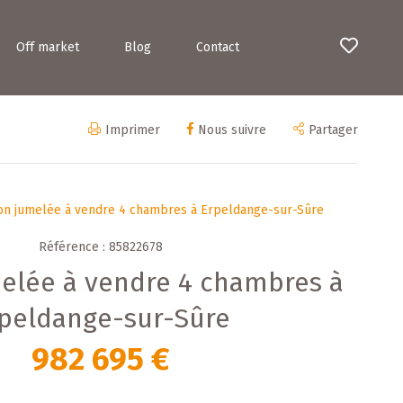
Off market
Blog
Contact
Imprimer
Nous suivre
Partager
on jumelée à vendre 4 chambres à Erpeldange-sur-Sûre
Référence : 85822678
elée à vendre 4 chambres à
peldange-sur-Sûre
982 695 €