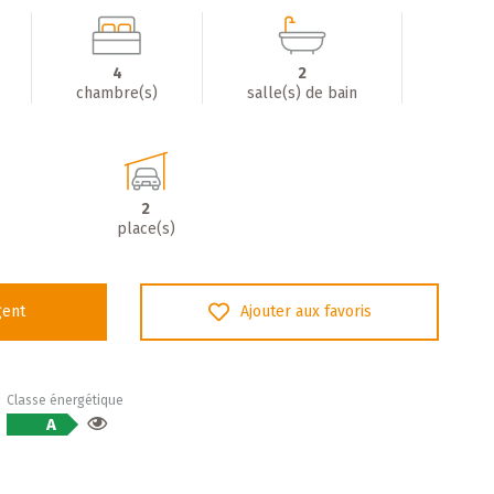
4
2
chambre(s)
salle(s) de bain
2
place(s)
gent
Ajouter aux favoris
Classe énergétique
A