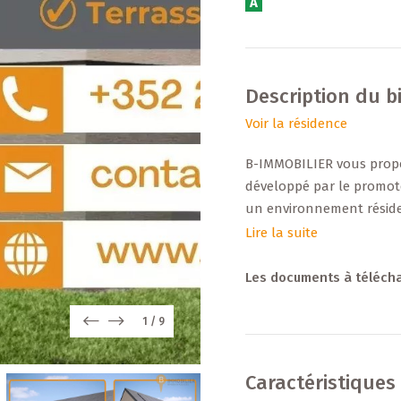
A
Description du b
Voir la résidence
B-IMMOBILIER vous prop
développé par le promot
un environnement réside
commerces, transports, ax
Lire la suite
+++ Données principales
Les documents à téléch
Terrain : 5,38 ares
1
/
9
Surface habitable : ± 150
Surface non-habitable : 
Caractéristiques
Combles aménageables :