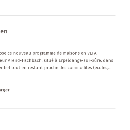
ien
ose ce nouveau programme de maisons en VEFA,
eur Arend-Fischbach, situé à Erpeldange-sur-Sûre, dans
ntiel tout en restant proche des commodités (écoles,
es routiers).
 +++
arger
 m²
± 45 m²
 ± 46 m²