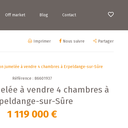
Off market
Blog
Contact
Imprimer
Nous suivre
Partager
on jumelée à vendre 4 chambres à Erpeldange-sur-Sûre
Référence : 86601937
elée à vendre 4 chambres à
peldange-sur-Sûre
1 119 000 €