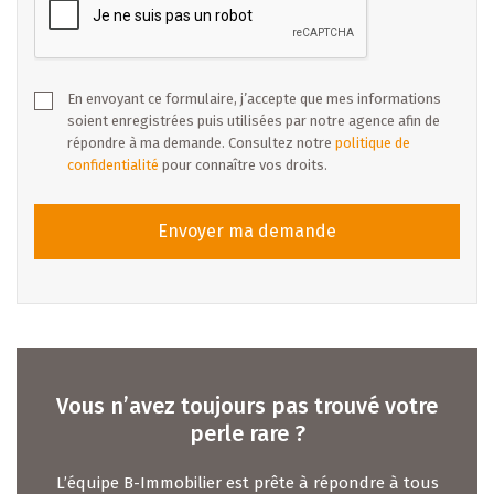
* Caractéristiques principales :
- Terrain : 4,54 ares
En envoyant ce formulaire, j’accepte que mes informations
soient enregistrées puis utilisées par notre agence afin de
- Surface habitable : ± 174 m²
répondre à ma demande. Consultez notre
politique de
- Surface non-habitable : ± 6 m²
confidentialité
pour connaître vos droits.
- Surface non-chauffée : ± 41 m²
Envoyer ma demande
- Maison : Maison jumelée par garage
- Chambres : 4 + 1 bureau
- Salles de bains / douches : 2
- Jardin : Oui
- Terrasse : Oui
- Garage : 2
Vous n’avez toujours pas trouvé votre
perle rare ?
* Confort & techniques modernes :
L’équipe B-Immobilier est prête à répondre à tous