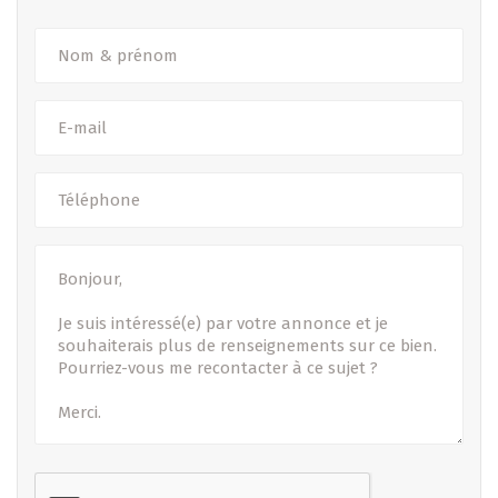
Biller, Flächen a Präisser kënne sech nach änneren.
======================================
Lot 13 - Maison jumelée par garage
======================================
Consultez le dossier complet (plans, cahier des charges,
notice descriptive, etc.) sur notre site : www.b-immobilier.lu
B-IMMOBILIER vous présente cette nouvelle maison en
VEFA développée par AREND & FISCHBACH, située dans un
environnement résidentiel agréable, à proximité des écoles,
commerces, transports et principaux axes routiers.
Cette maison séduit par ses volumes bien pensés, ses
équipements modernes et la possibilité de personnaliser
les finitions selon le cahier des charges.