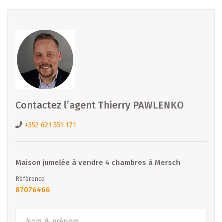
dossier complet ou pour convenir d’un rendez-vous, par
téléphone ou sur place.
Une réservation gratuite et sans engagement peut
également être envisagée pour sécuriser le lot qui vous
intéresse.
=============================================
Contactez l’agent Thierry PAWLENKO
Interesséiert ? Kontaktéiert eis nach haut !
Intéressé ? Contactez-nous dès aujourd’hui !
+352 621 551 171
Interested ? Contact us today !
=============================================
Maison jumelée à vendre 4 chambres à Mersch
B IMMOBILIER DIEKIRCH et MERL
Email :
diekirch@b-immobilier.lu
Référence
87076466
Tél. : +352 26 81 13 99
Découvrez toutes nos offres : www.b-immobilier.lu