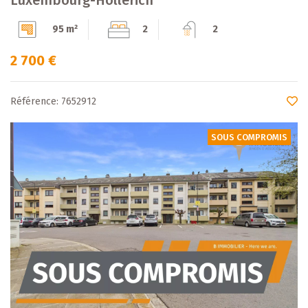
95 m²
2
2
2 700 €
Référence: 7652912
SOUS COMPROMIS