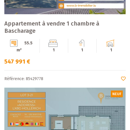
Appartement à vendre 1 chambre à
Bascharage
55.5
m²
1
1
1
547 991 €
Référence: 85429778
NEUF