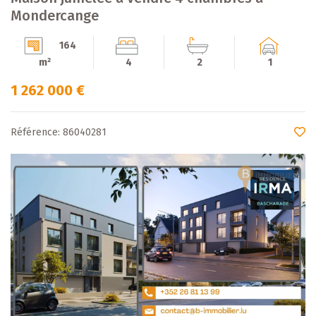
Mondercange
164
m²
4
2
1
1 262 000 €
Référence: 86040281