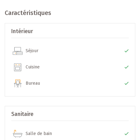
Enfin vous bénéficierez à l'arrière d'un jardin privatif exposé
ouest de 282 m2.
Caractéristiques
Le penthouse se compose comme suit:
Intérieur
- Ascenseur privatif donnant accès au hall d'entrée
- Grand séjour
Séjour
- Cuisine équipée ouverte
- Terrasses et jardin privatif
Cuisine
- Trois chambres à coucher
- Deux salles de bains avec douche, baignoire et WC
Bureau
- Une salle de douche
- Un WC séparé
- Buanderie/débarras
- Un emplacement de parking intérieur
Sanitaire
- Deux caves
Salle de bain