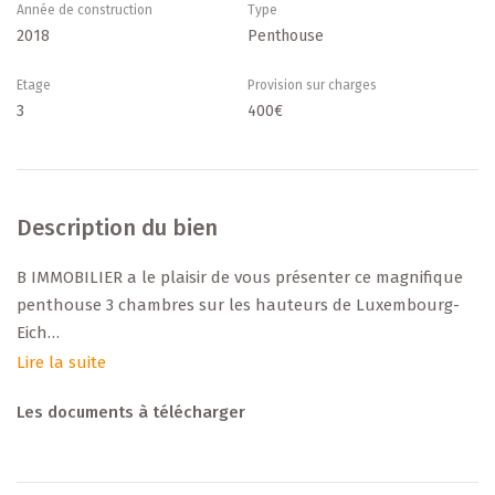
Année de construction
Type
2018
Penthouse
Etage
Provision sur charges
3
400€
Description du bien
B IMMOBILIER a le plaisir de vous présenter ce magnifique
penthouse 3 chambres sur les hauteurs de Luxembourg-
Eich
Lire la suite
Ce penthouse très lumineux aux prestations et finitions
Les documents à télécharger
haut de gamme bénéficie d'une surface habitable de 134.49
m2. A cela se rajoute une terrasse à l'avant de 50.66 m2 avec
une vue panoramique et une terrasse arrière de 97.60 m2.