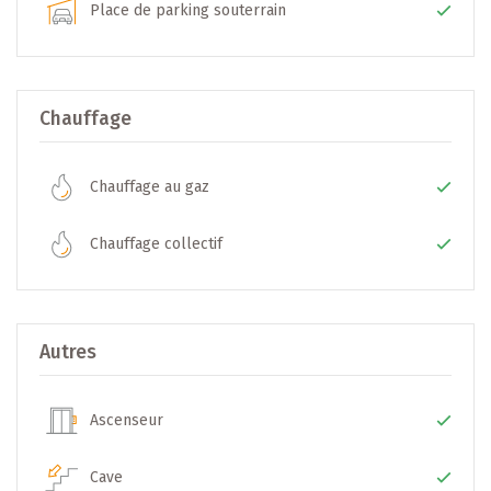
pieds)
Place de parking souterrain
- Luxembourg - Centre-Ville : +/-2.5 km
- Luxembourg - Gare Centrale : +/- 3,5 km
- Banque B.E.I : +/- 2,5 km
- Hôpital Kirchberg : +/- 6 km
Chauffage
- Station Funiculaire : +/- 3 km
Chauffage au gaz
Si ce bien vous intéresse, veuillez nous contacter au 26 44
13 88 ou par email
merl@b-immobilier.lu
pour de plus
Chauffage collectif
amples informations ou pour prendre un rendez-vous.
Nous vous invitons à consulter notre site internet www.b-
immobilier.lu sur lequel toutes nos offres sont
Autres
régulièrement mises à jour.
-- Sous toutes réserves --
Ascenseur
Cave