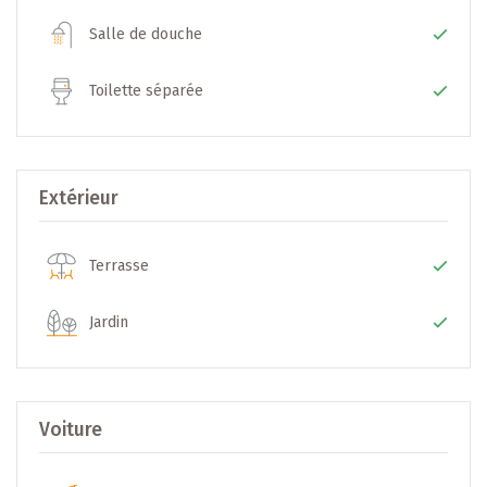
- INFORMATIONS SUPPLÉMENTAIRES -
Salle de douche
- Ascenseur arrivant directement dans l'appartement
- Chauffage au sol
Toilette séparée
- Parquet dans les chambres
- Triple vitrage
- Placards et dressing sur mesure
- Cuisine de marque LEICHT
Extérieur
- Finitions soignées
- Sanitaires de très haut standing
Terrasse
- LOCALISATION -
Jardin
L'appartement est situé au dernier étage dans une rue
calme, proche de toutes commodités comme arrêt de bus,
station funiculaire, restaurants et station de service...
Voiture
- Centre Hospitalier de Luxembourg (CHL) : +/- 400 m (à