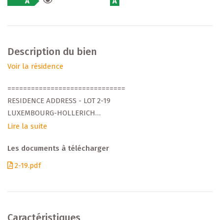
A
A
Description du bien
Voir la résidence
==============================
RESIDENCE ADDRESS - LOT 2-19
LUXEMBOURG-HOLLERICH
STUDIO (POUR PERSONNE A MOBILITE REDUITE)
Lire la suite
===============================
Les documents à télécharger
Découvrez ce nouveau projet résidentiel de standing,
2-19.pdf
développé par Arend & Fischbach, promoteur
luxembourgeois reconnu depuis plus de 30 ans. Située
dans un environnement calme et verdoyant, la résidence
propose des appartements modernes, lumineux et
Caractéristiques