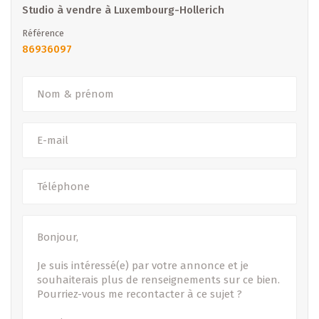
Découvrez toutes nos offres : www.b-immobilier.lu
Studio à vendre à Luxembourg-Hollerich
Référence
B IMMOBILIER – Votre partenaire de confiance pour la
86936097
vente, la location et la promotion immobilière au
Luxembourg.
- Sous toutes réserves -