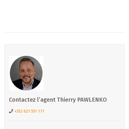
Une réservation gratuite et sans engagement peut
également être envisagée pour sécuriser le lot qui vous
intéresse.
Tous les documents sont disponibles sur notre site :
https://www.b-immobilier.lu/fr/batiment/immeuble-a-
vendre-a-luxembourg-hollerich-86922611
=============================================
Interesséiert ? Kontaktéiert eis nach haut !
Intéressé ? Contactez-nous dès aujourd’hui !
Interested ? Contact us today !
=============================================
Contactez l’agent Thierry PAWLENKO
B IMMOBILIER DIEKIRCH et MERL
+352 621 551 171
Email :
diekirch@b-immobilier.lu
Tél. : +352 26 81 13 99