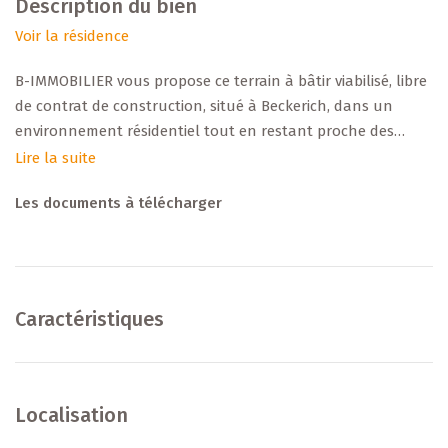
Description du bien
Voir la résidence
B-IMMOBILIER vous propose ce terrain à bâtir viabilisé, libre
de contrat de construction, situé à Beckerich, dans un
environnement résidentiel tout en restant proche des
commodités (écoles, commerces, transports, axes routiers).
Lire la suite
Les documents à télécharger
+++ Données principales +++
[LOT 007]
Type : terrain constructible viabilisé
Caractéristiques
Superficie: ± 6,04 ares
Construction : Maison jumelée
Zonage / affectation : [HAB-1 / PAP]
Raccordements : eau, électricité, télécom, canalisation
Localisation
Libre de constructeur : Oui