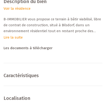
Description du bien
Voir la résidence
B-IMMOBILIER vous propose ce terrain à bâtir viabilisé, libre
de contrat de construction, situé à Bilsdorf, dans un
environnement résidentiel tout en restant proche des
commodités (écoles, commerces, transports, axes routiers).
Lire la suite
Les documents à télécharger
+++ Données principales +++
[LOT 004]
Type : terrain constructible viabilisé
Caractéristiques
Superficie: ± 6,91 ares
Construction : Maison isolée
Zonage / affectation : [HAB-1 / PAP]
Raccordements : eau, électricité, télécom, canalisation
Localisation
Libre de constructeur : Oui