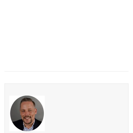
=============================================
Interesséiert ? Kontaktéiert eis nach haut !
Intéressé ? Contactez-nous dès aujourd’hui !
Interested ? Contact us today !
=============================================
B IMMOBILIER DIEKIRCH
Email :
diekirch@b-immobilier.lu
Tél. : +352 26 81 13 99
Découvrez toutes nos offres : www.b-immobilier.lu
B IMMOBILIER – Votre partenaire de confiance pour la
vente, la location et la promotion immobilière au
Luxembourg.
- Sous toutes réserves -