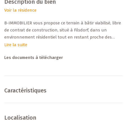
Description du bien
Voir la résidence
B-IMMOBILIER vous propose ce terrain à bâtir viabilisé, libre
de contrat de construction, situé à Filsdorf, dans un
environnement résidentiel tout en restant proche des
commodités (écoles, commerces, transports, axes routiers).
Lire la suite
Les documents à télécharger
+++ Données principales +++
Type : terrain constructible viabilisé
Superficie: ± 10,03 ares
Construction : Maison isolée (libre des 4 côtés)
Caractéristiques
Zonage / affectation : [HAB-1 / PAP]
Raccordements : eau, électricité, télécom, canalisation
Libre de constructeur : Oui
Localisation
- - > Retrouvez le dossier complet sur www.b-immobilier.lu :