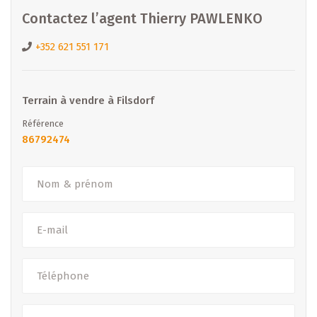
Contactez l’agent Thierry PAWLENKO
+352 621 551 171
Intéressé ? Contactez-nous
B IMMOBILIER
Terrain à vendre à Filsdorf
Agences : Diekirch & Merl
Référence
Tél. : +352 26 81 13 99
86792474
Email :
diekirch@b-immobilier.lu
Découvrez nos offres : www.b-immobilier.lu
– Sous toutes réserves –
(Les images, surfaces et prix peuvent être soumis à
modifications.)