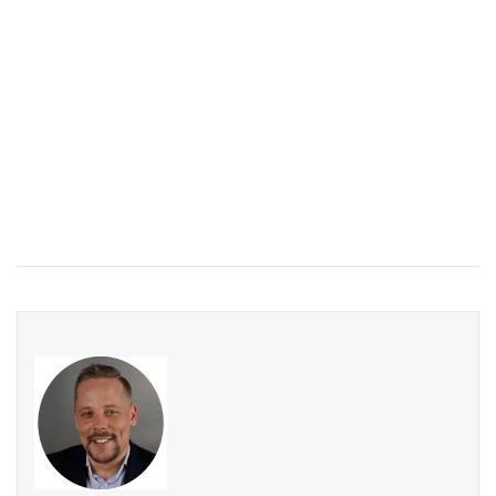
plans, cahier des charges, notice descriptive, etc.
+++ Description du terrain +++
Terrain idéal pour un projet résidentiel (maison
unifamiliale), offrant un cadre agréable et une belle
opportunité de construction. Les plans et l’implantation
sont adaptables selon vos besoins, sous réserve de
faisabilité technique et des autorisations communales.
Prix de vente : [802.400 €]
Les frais d’acte et taxes éventuelles sont à charge de
l’acquéreur.
Pour vous aider à estimer votre budget global (frais et
coûts liés), vous pouvez utiliser le simulateur officiel :
https://aides.lu/simulateur-de-cout/