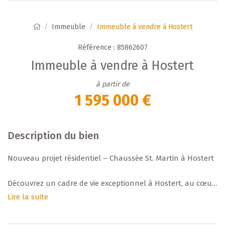
Immeuble
Immeuble à vendre à Hostert
Référence : 85862607
Immeuble à vendre à Hostert
à partir de
1 595 000 €
Description du bien
Nouveau projet résidentiel – Chaussée St. Martin à Hostert
Découvrez un cadre de vie exceptionnel à Hostert, au cœur
d'un environnement paisible et verdoyant, tout en restant
Lire la suite
proche de toutes commodités. Ce projet de 2 maisons bi-
familiales, soit 4 unités au total, a été conçu pour offrir un