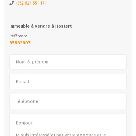
+352 621 551 171
vente, la location et la promotion immobilière au
Luxembourg.
Immeuble à vendre à Hostert
– Sous toutes réserves –
Référence
85862607