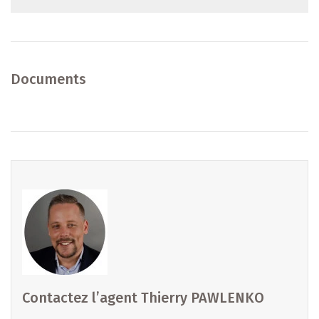
Que vous soyez à la recherche d'une première acquisition,
d'un investissement ou d'une résidence familiale, ce projet
Documents
séduira par son emplacement privilégié, sa qualité de
construction et son excellent rapport qualité/prix.
N'attendez plus pour concrétiser votre projet de vie !
Pour plus d'informations ou pour organiser un rendez-
vous :
diekirch@b-immobilier.lu
+352 26 81 13 99
Découvrez toutes nos offres sur : www.b-immobilier.lu
Contactez l’agent Thierry PAWLENKO
B IMMOBILIER – Votre partenaire de confiance pour la