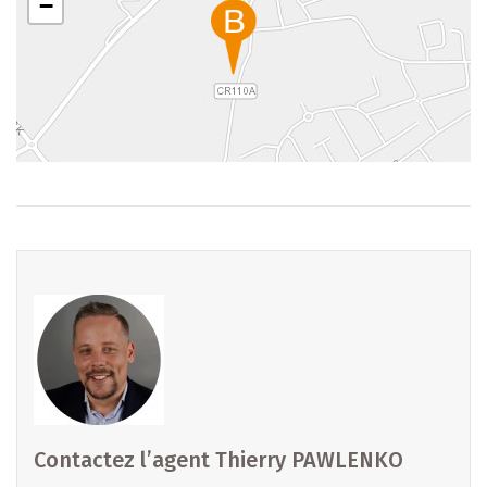
−
Prix à partir de : [1.343.000 €] - Prix affiché avec TVA 3%
(Taux réduit - sous réserve d’acceptation par
l’Administration compétente)
Les aides étatiques éventuelles sont déduites, sous réserve
d’acceptation et de confirmation du montant par
l’administration compétente.
Vente soumise à la loi VEFA – paiements selon avancement
des travaux et garanties légales.
Pour vous aider à estimer votre budget global (frais et
coûts liés), vous pouvez utiliser le simulateur officiel :
https://aides.lu/simulateur-de-cout/
Contactez l’agent Thierry PAWLENKO