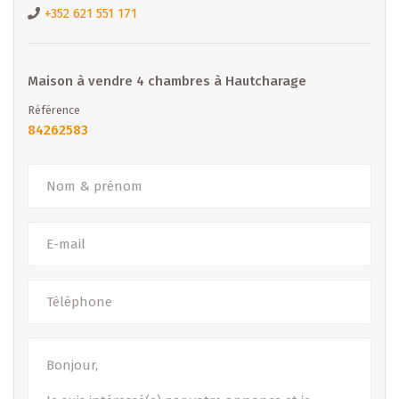
Intéressé ? Contactez-nous
+352 621 551 171
B IMMOBILIER
Agences : Diekirch & Merl
Tél. : +352 26 81 13 99
Maison à vendre 4 chambres à Hautcharage
Email :
diekirch@b-immobilier.lu
Référence
Découvrez nos offres : www.b-immobilier.lu
84262583
– Sous toutes réserves –
(Les images, surfaces et prix peuvent être soumis à
modifications.)