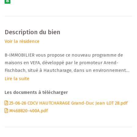
B
Description du bien
Voir la résidence
B-IMMOBILIER vous propose ce nouveau programme de
maisons en VEFA, développé par le promoteur Arend-
Fischbach, situé à Hautcharage, dans un environnement
résidentiel tout en restant proche des commodités (écoles,
Lire la suite
commerces, transports, axes routiers).
Les documents à télécharger
+++ Données principales +++
25-06-26 CDCV HAUTCHARAGE Grand-Duc Jean LOT 28.pdf
M468820-400A.pdf
Terrain : 6,28 ares
Surface habitable : ± 159 m²
Surface non-habitable : ± 10 m²