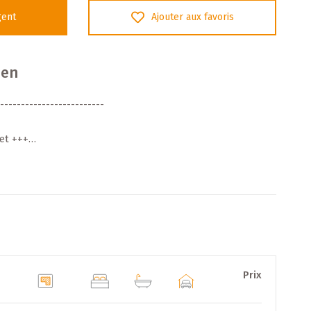
gent
Ajouter aux favoris
ien
-------------------------
et +++
mobilier en VEFA, développé par le promoteur Arend-
autcharage (commune de Käerjeng). Il propose des
lées, jumelées et jumelées/garage, ainsi que des terrains
construction. Le projet répond au standard NZEB (Nearly
ur une haute performance énergétique. Il s’inscrit dans
 sud-ouest du Luxembourg, proche des commodités et des
Prix