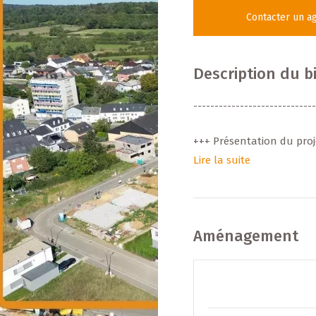
Contacter un a
Description du b
-----------------------------
+++ Présentation du proj
Lire la suite
Ce nouveau programme im
Fischbach, est situé à H
maisons unifamiliales iso
avec ou sans contrat de 
Aménagement
Zero Energy Building) po
un cadre résidentiel au
grands axes.