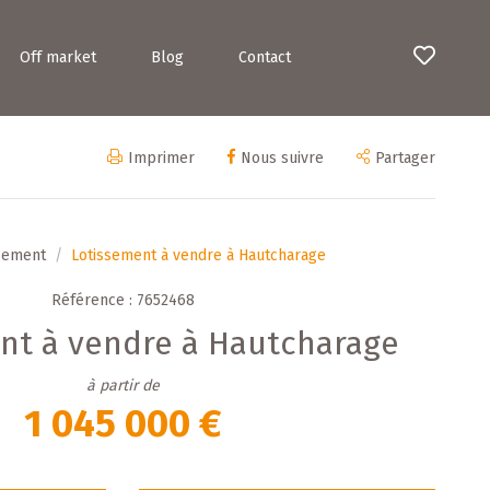
Off market
Blog
Contact
Imprimer
Nous suivre
Partager
sement
Lotissement à vendre à Hautcharage
Référence : 7652468
nt à vendre à Hautcharage
à partir de
1 045 000 €