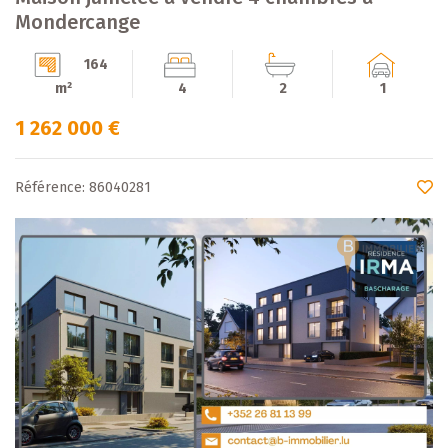
Mondercange
164
m²
4
2
1
1 262 000 €
Référence: 86040281