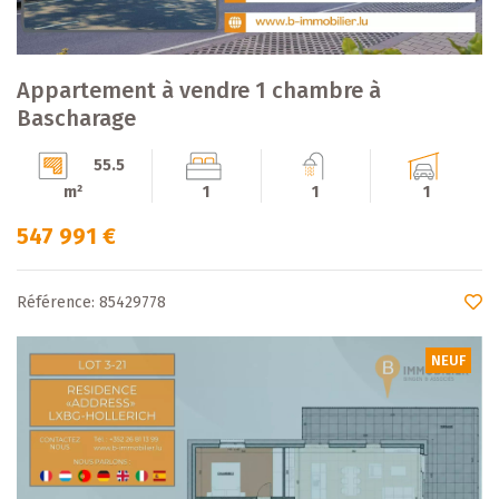
Appartement à vendre 1 chambre à
Bascharage
55.5
m²
1
1
1
547 991 €
Référence: 85429778
NEUF