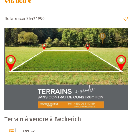
416 800 €
Référence: 86424990
Terrain à vendre à Beckerich
753 m²