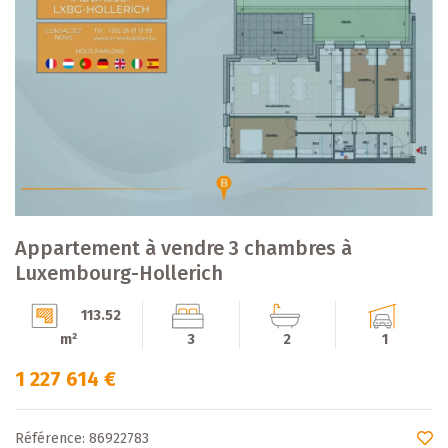
Appartement à vendre 3 chambres à
Luxembourg-Hollerich
113.52
m²
3
2
1
1 227 614 €
Référence: 86922783