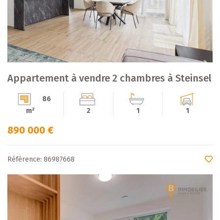
Appartement à vendre 2 chambres à Steinsel
86
m²
2
1
1
890 000 €
Référence: 86987668