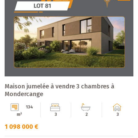
Maison jumelée à vendre 3 chambres à
Mondercange
134
m²
3
2
3
1 098 000 €