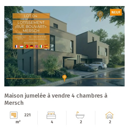
NEUF
Maison jumelée à vendre 4 chambres à
Mersch
221
m²
4
2
2