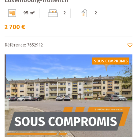
95 m²
2
2
2 700 €
Référence: 7652912
SOUS COMPROMIS