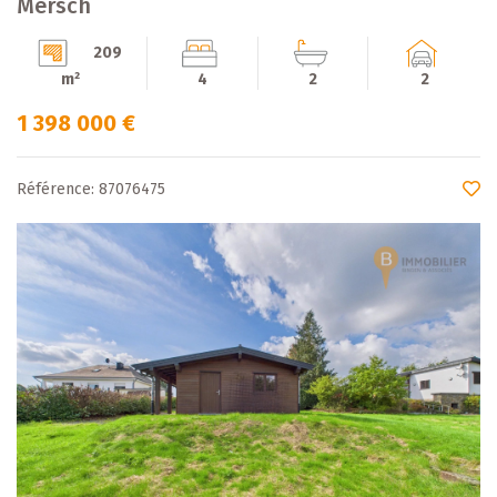
Mersch
209
m²
4
2
2
1 398 000 €
Référence: 87076475