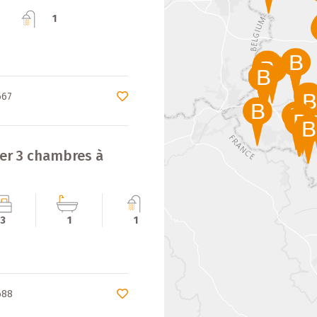
1
667
uer 3 chambres à
e
3
1
1
1
688