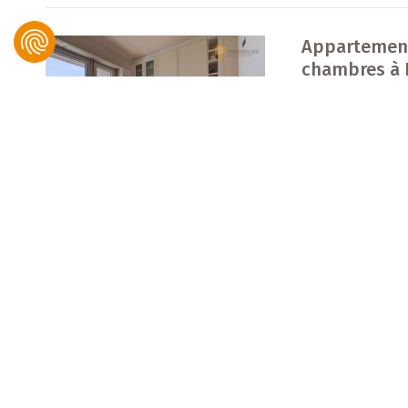
Appartement
chambres à
Hollerich
95
B IMMOBILIER, Bingen & Associés
m²
2 700 €
Référence: 76529
Appartement
SOUS COMPROMIS
chambres à
Gasperich
© 2021 B IMMOBILIER. Tous droits réservés.