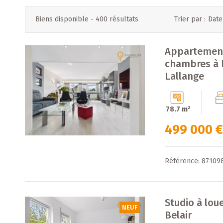
Biens disponible -
400 résultats
Trier par :
Date
Appartement
chambres à 
Lallange
78.7 m²
499 000 
Référence: 87109
Studio à lo
NEUF
Belair