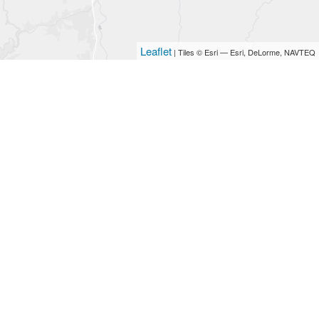
Leaflet
| Tiles © Esri — Esri, DeLorme, NAVTEQ
B IMMOBILIER
A propos
Nos services
Notre équipe
Contactez-nous
Politique de confidentialité