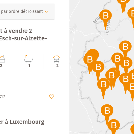
 par ordre décroissant
 à vendre 2
Esch-sur-Alzette-
2
1
2
€
817
uer à Luxembourg-