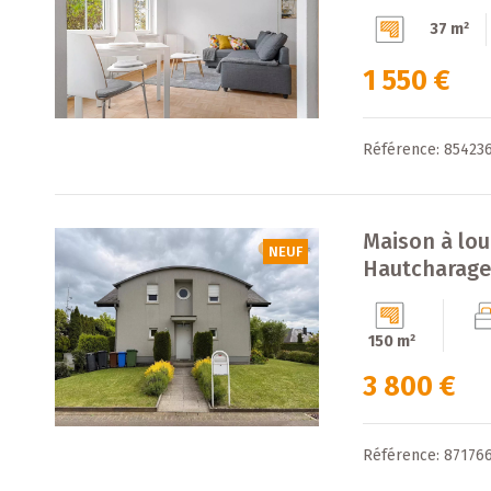
37 m²
1 550 €
Référence: 85423
Maison à lo
NEUF
Hautcharag
150 m²
3 800 €
Référence: 87176