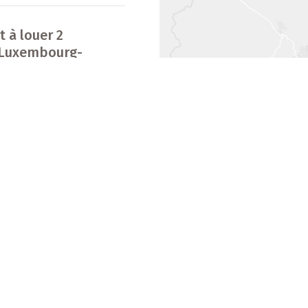
 à louer 2
 Luxembourg-
Les biens immobiliers
2
2
Maisons à vendre
Appartements à vendre
12
Maisons à louer
Appartements à louer
Appartements meublés à louer
 à vendre 3
 Luxembourg-
Lotissements neufs
Résidences neuves